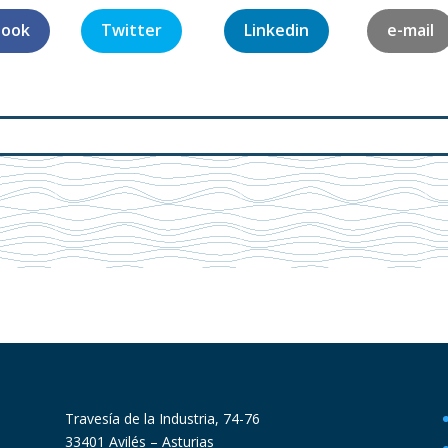
book
Twitter
Linkedin
e-mail
Travesía de la Industria, 74-76
33401 Avilés – Asturias