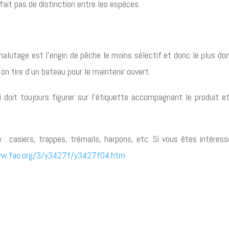
 fait pas de distinction entre les espèces.
 chalutage est l’engin de pêche le moins sélectif et donc le plus do
on tire d’un bateau pour le maintenir ouvert.
 doit toujours figurer sur l’étiquette accompagnant le produit 
: casiers, trappes, trémails, harpons, etc. Si vous êtes intéres
ww.fao.org/3/y3427f/y3427f04.htm