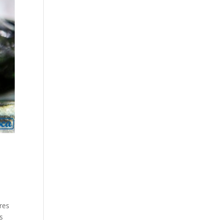
res
s