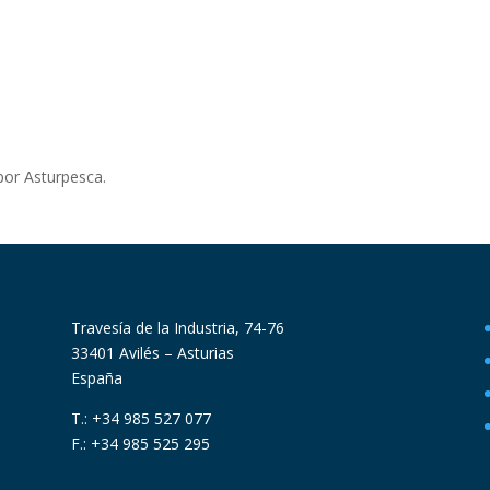
 por Asturpesca.
Travesía de la Industria, 74-76
33401 Avilés – Asturias
España
T.: +34 985 527 077
F.: +34 985 525 295