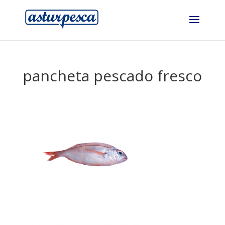
pancheta pescado fresco