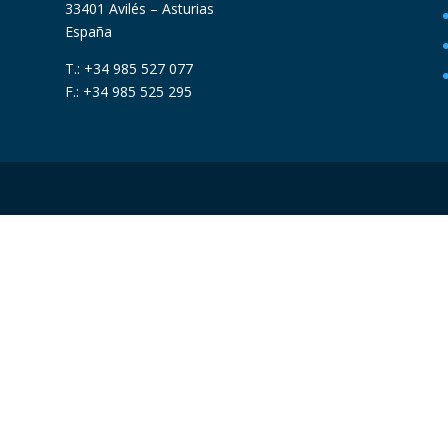
33401 Avilés – Asturias
España
T.: +34 985 527 077
F.: +34 985 525 295