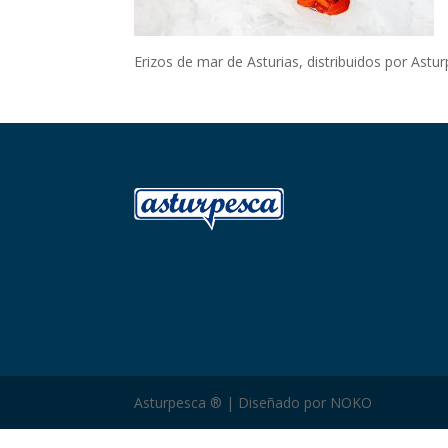
Erizos de mar de Asturias, distribuidos por Astu
Asturpesca ® | Diseñado por NOKO