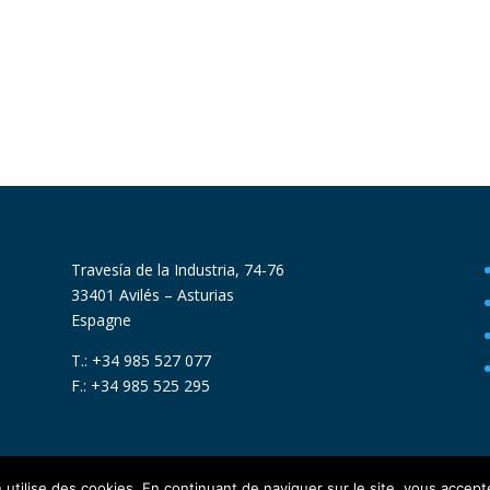
Travesía de la Industria, 74-76
33401 Avilés – Asturias
Espagne
T.: +34 985 527 077
F.: +34 985 525 295
utilise des cookies. En continuant de naviguer sur le site, vous acceptez