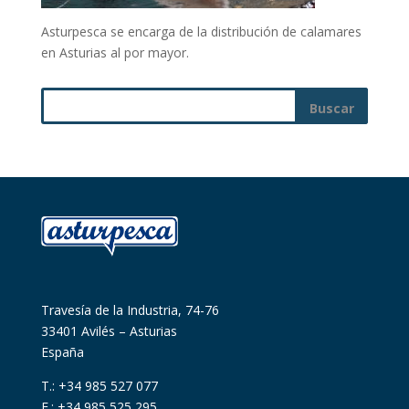
Asturpesca se encarga de la distribución de calamares
en Asturias al por mayor.
Travesía de la Industria, 74-76
33401 Avilés – Asturias
España
T.: +34 985 527 077
F.: +34 985 525 295