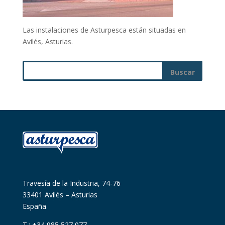
Las instalaciones de Asturpesca están situadas en
Avilés, Asturias.
Travesía de la Industria, 74-76
33401 Avilés – Asturias
España
T.: +34 985 527 077