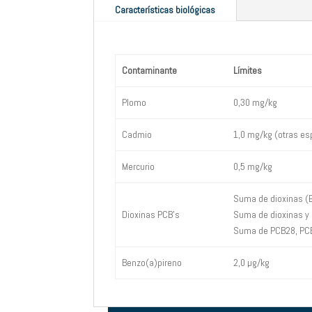
Características biológicas
Contaminante
Límites
Plomo
0,30 mg/kg
Cadmio
1,0 mg/kg (otras es
Mercurio
0,5 mg/kg
Suma de dioxinas (E
Dioxinas PCB’s
Suma de dioxinas y 
Suma de PCB28, PCB
Benzo(a)pireno
2,0 µg/kg