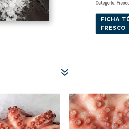
Categoría: Fresc
FICHA T
FRESCO
7