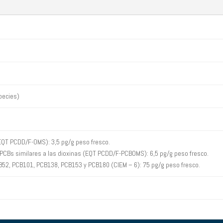
pecies)
QT PCDD/F-OMS): 3,5 pg/g peso fresco.
PCBs similares a las dioxinas (EQT PCDD/F-PCBOMS): 6,5 pg/g peso fresco.
52, PCB101, PCB138, PCB153 y PCB180 (CIEM – 6): 75 pg/g peso fresco.