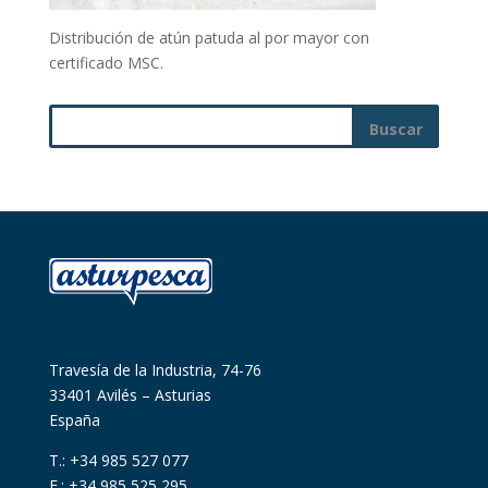
Distribución de atún patuda al por mayor con
certificado MSC.
Travesía de la Industria, 74-76
33401 Avilés – Asturias
España
T.: +34 985 527 077
F.: +34 985 525 295