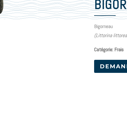
BIGO
Bigorneau
(Littorina littorea
Catégorie: Frais
DEMAN