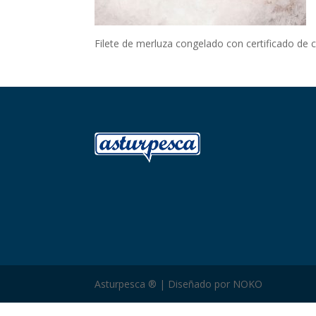
Filete de merluza congelado con certificado de c
Asturpesca ® | Diseñado por NOKO