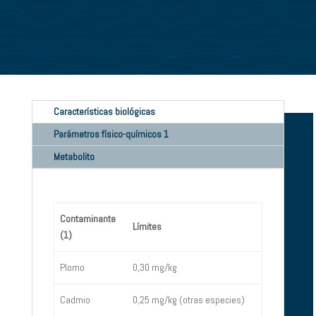
Características biológicas
Parámetros físico-químicos 1
Metabolito
Contaminante
Límites
(1)
Plomo
0,30 mg/kg
Cadmio
0,25 mg/kg (otras especies)