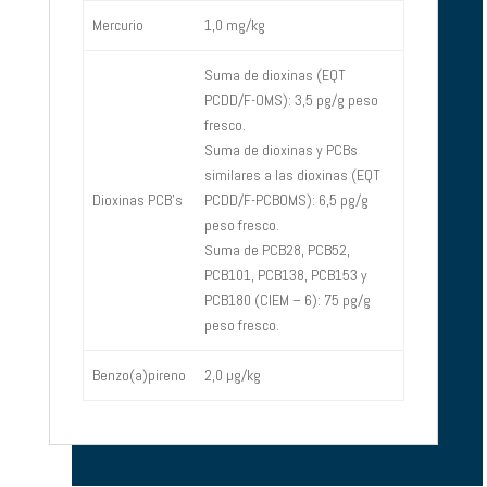
Mercurio
1,0 mg/kg
Suma de dioxinas (EQT
PCDD/F-OMS): 3,5 pg/g peso
fresco.
Suma de dioxinas y PCBs
similares a las dioxinas (EQT
Dioxinas PCB’s
PCDD/F-PCBOMS): 6,5 pg/g
peso fresco.
Suma de PCB28, PCB52,
PCB101, PCB138, PCB153 y
PCB180 (CIEM – 6): 75 pg/g
peso fresco.
Benzo(a)pireno
2,0 µg/kg