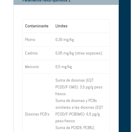
Parámetros físico-químicos 1
Contaminante
Límites
Plomo
0,30 mg/kg
Cadmio
0,05 mg/kg (otras especies)
Mercurio
0,5 mg/kg
Suma de dioxinas (EQT
PCDD/F-OMS): 3,5 pg/g peso
fresco.
Suma de dioxinas y PCBs
similares a las dioxinas (EQT
Dioxinas PCB’s
PCDD/F-PCBOMS): 6,5 pg/g
peso fresco.
Suma de PCB28, PCB52,